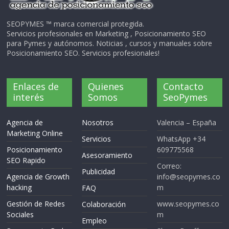
SEOPYMES ™ marca comercial protegida.
Servicios profesionales en Marketing , Posicionamiento SEO
para Pymes y autónomos. Noticias , cursos y manuales sobre
Posicionamiento SEO. Servicios profesionales!
Enlaces de
Quienes
Contacto
interés
Somos
SeoPymes
Agencia de
Nosotros
Valencia – España
Marketing Online
Servicios
WhatsApp +34
Posicionamiento
609775568
Asesoramiento
SEO Rapido
Correo:
Publicidad
Agencia de Growth
info@seopymes.co
hacking
m
FAQ
Gestión de Redes
www.seopymes.co
Colaboración
Sociales
m
Empleo