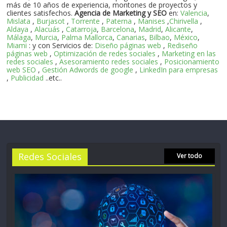
más de 10 años de experiencia, montones de proyectos y
clientes satisfechos.
Agencia de Marketing y SEO
en:
Valencia
,
Mislata
,
Burjasot
,
Torrente
,
Paterna
,
Manises
,
Chirivella
,
Aldaya
,
Alacuás
,
Catarroja
,
Barcelona
,
Madrid
,
Alicante
,
Málaga
,
Murcia
,
Palma Mallorca
,
Canarias
,
Bilbao
,
México
,
Miami
: y con Servicios de:
Diseño páginas web
,
Rediseño
páginas web
,
Optimización de redes sociales
,
Marketing en las
redes sociales
,
Asesoramiento redes sociales
,
Posicionamiento
web SEO
,
Gestión Adwords de google
,
LinkedIn para empresas
,
Publicidad
..etc..
Redes Sociales
Ver todo