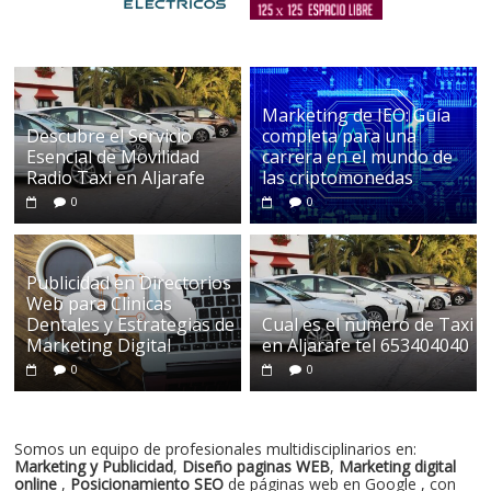
Marketing de IEO: Guía
Descubre el Servicio
completa para una
Esencial de Movilidad
carrera en el mundo de
Radio Taxi en Aljarafe
las criptomonedas
0
0
Publicidad en Directorios
Web para Clinicas
Dentales y Estrategias de
Cual es el numero de Taxi
Marketing Digital
en Aljarafe tel 653404040
0
0
Somos un equipo de profesionales multidisciplinarios en:
Marketing y Publicidad
,
Diseño paginas WEB
,
Marketing digital
online
,
Posicionamiento SEO
de páginas web en Google , con