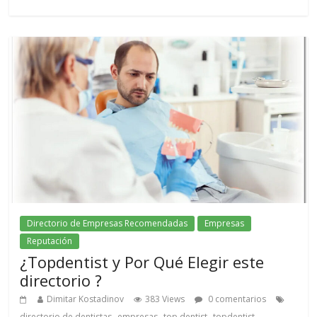
Directorio de Empresas Recomendadas
Empresas
Reputación
¿Topdentist y Por Qué Elegir este
directorio ?
Dimitar Kostadinov
383 Views
0 comentarios
,
,
,
directorio de dentistas
empresas
top dentist
topdentist