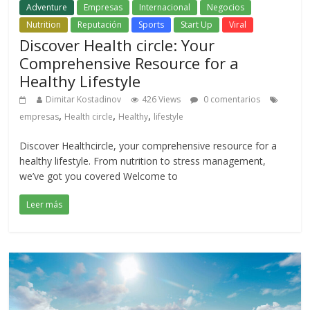
Adventure
Empresas
Internacional
Negocios
Nutrition
Reputación
Sports
Start Up
Viral
Discover Health circle: Your
Comprehensive Resource for a
Healthy Lifestyle
Dimitar Kostadinov
426 Views
0 comentarios
,
,
,
empresas
Health circle
Healthy
lifestyle
Discover Healthcircle, your comprehensive resource for a
healthy lifestyle. From nutrition to stress management,
we’ve got you covered Welcome to
Leer más