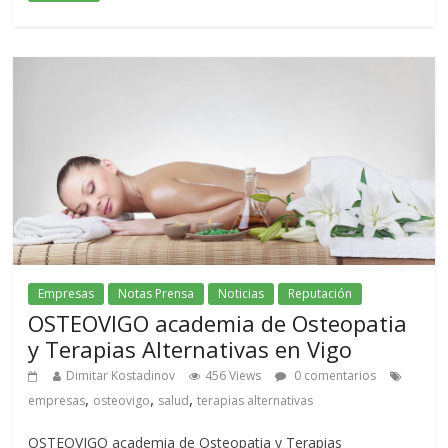
Empresas
Notas Prensa
Noticias
Reputación
OSTEOVIGO academia de Osteopatia
y Terapias Alternativas en Vigo
Dimitar Kostadinov
456 Views
0 comentarios
,
,
,
empresas
osteovigo
salud
terapias alternativas
OSTEOVIGO academia de Osteopatia y Terapias