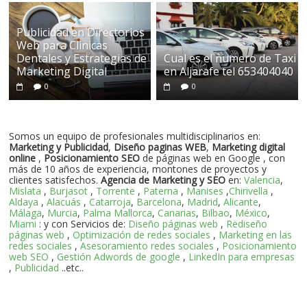
Publicidad en Directorios
Web para Clinicas
Dentales y Estrategias de
Cual es el numero de Taxi
Marketing Digital
en Aljarafe tel 653404040
0
0
Somos un equipo de profesionales multidisciplinarios en:
Marketing y Publicidad
,
Diseño paginas WEB
,
Marketing digital
online
,
Posicionamiento SEO
de páginas web en Google , con
más de 10 años de experiencia, montones de proyectos y
clientes satisfechos.
Agencia de Marketing y SEO
en:
Valencia
,
Mislata
,
Burjasot
,
Torrente
,
Paterna
,
Manises
,
Chirivella
,
Aldaya
,
Alacuás
,
Catarroja
,
Barcelona
,
Madrid
,
Alicante
,
Málaga
,
Murcia
,
Palma Mallorca
,
Canarias
,
Bilbao
,
México
,
Miami
: y con Servicios de:
Diseño páginas web
,
Rediseño
páginas web
,
Optimización de redes sociales
,
Marketing en las
redes sociales
,
Asesoramiento redes sociales
,
Posicionamiento
web SEO
,
Gestión Adwords de google
,
LinkedIn para empresas
,
Publicidad
..etc..