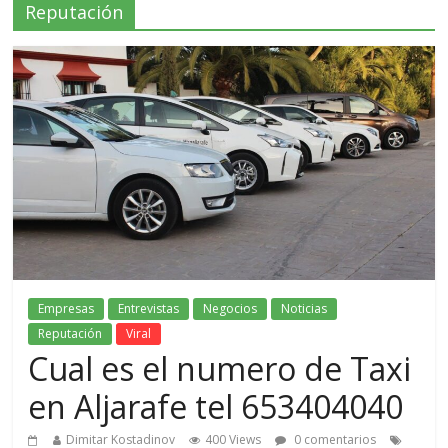
Reputación
Empresas
Entrevistas
Negocios
Noticias
Reputación
Viral
Cual es el numero de Taxi
en Aljarafe tel 653404040
Dimitar Kostadinov
400 Views
0 comentarios