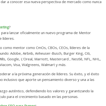
ue dar a conocer esa nueva perspectiva de mercado como nunca
keting
?
do para lanzar oficialmente un nuevo programa de Mentor
 líderes.
po como mentor como CmOs, CBOs, CEOs, líderes de la
undo: Adobe, Airbnb, Anheuser-Busch, Burger King, Citi,
lls, Google, L’Oreal, Marriott, Mastercard , Nestlé, NFL, NHL,
 Viacom, Visa, Walgreens, Walmart y más.
derar a la próxima generación de líderes. Su éxito, y el éxito
o inclusivo que aporte un pensamiento diverso y una a las
razgo auténtico, defendiendo los valores y garantizando la
culo para el crecimiento basado en las personas.
obre SEO para Pymes
!