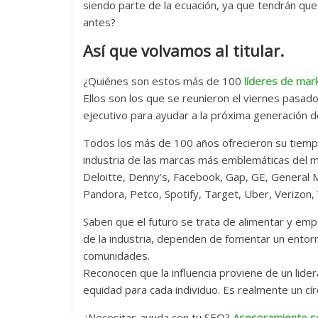
siendo parte de la ecuación, ya que tendrán q
antes?
Así que volvamos al titular.
¿Quiénes son estos más de 100
líderes de mar
Ellos son los que se reunieron el viernes pasa
ejecutivo para ayudar a la próxima generación de
Todos los más de 100 años ofrecieron su tiem
industria de las marcas más emblemáticas del m
Deloitte, Denny’s, Facebook, Gap, GE, General Mi
Pandora, Petco, Spotify, Target, Uber, Verizon,
Saben que el futuro se trata de alimentar y empo
de la industria, dependen de fomentar un entorn
comunidades.
Reconocen que la influencia proviene de un lide
equidad para cada individuo. Es realmente un cír
¿Necesitas ayuda con tu SEO?
Asesoramiento s