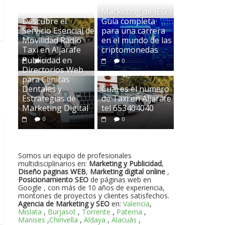
Marketing de IEO:
Descubre el
Guía completa
Servicio Esencial de
para una carrera
Movilidad Radio
en el mundo de las
Taxi en Aljarafe
criptomonedas
Publicidad en
0
0
Directorios Web
para Clinicas
Dentales y
Cual es el numero
Estrategias de
de Taxi en Aljarafe
Marketing Digital
tel 653404040
0
0
Somos un equipo de profesionales
multidisciplinarios en:
Marketing y Publicidad
,
Diseño paginas WEB
,
Marketing digital online
,
Posicionamiento SEO
de páginas web en
Google , con más de 10 años de experiencia,
montones de proyectos y clientes satisfechos.
Agencia de Marketing y SEO
en:
Valencia
,
Mislata
,
Burjasot
,
Torrente
,
Paterna
,
Manises
,
Chirivella
,
Aldaya
,
Alacuás
,