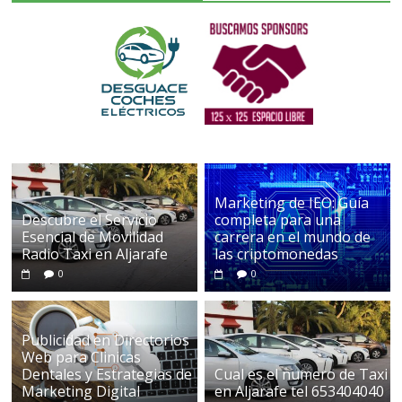
Marketing de IEO: Guía
Descubre el Servicio
completa para una
Esencial de Movilidad
carrera en el mundo de
Radio Taxi en Aljarafe
las criptomonedas
0
0
Publicidad en Directorios
Web para Clinicas
Dentales y Estrategias de
Cual es el numero de Taxi
Marketing Digital
en Aljarafe tel 653404040