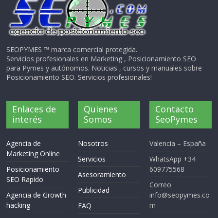
SEOPYMES ™ marca comercial protegida.
Servicios profesionales en Marketing , Posicionamiento SEO
para Pymes y autónomos. Noticias , cursos y manuales sobre
Posicionamiento SEO. Servicios profesionales!
Enlaces de
Quienes
Contacto
interés
Somos
SeoPymes
Agencia de
Nosotros
Valencia – España
Marketing Online
Servicios
WhatsApp +34
Posicionamiento
609775568
Asesoramiento
SEO Rapido
Correo:
Publicidad
Agencia de Growth
info@seopymes.co
hacking
m
FAQ