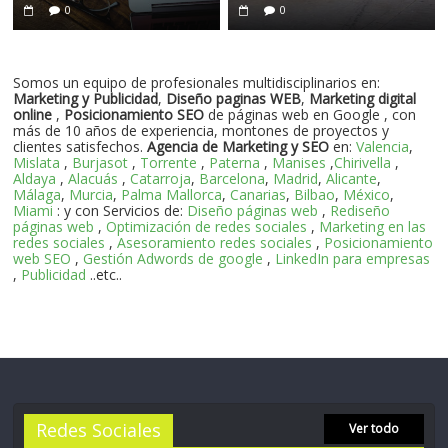
0
0
Somos un equipo de profesionales multidisciplinarios en:
Marketing y Publicidad
,
Diseño paginas WEB
,
Marketing digital
online
,
Posicionamiento SEO
de páginas web en Google , con
más de 10 años de experiencia, montones de proyectos y
clientes satisfechos.
Agencia de Marketing y SEO
en:
Valencia
,
Mislata
,
Burjasot
,
Torrente
,
Paterna
,
Manises
,
Chirivella
,
Aldaya
,
Alacuás
,
Catarroja
,
Barcelona
,
Madrid
,
Alicante
,
Málaga
,
Murcia
,
Palma Mallorca
,
Canarias
,
Bilbao
,
México
,
Miami
: y con Servicios de:
Diseño páginas web
,
Rediseño
páginas web
,
Optimización de redes sociales
,
Marketing en las
redes sociales
,
Asesoramiento redes sociales
,
Posicionamiento
web SEO
,
Gestión Adwords de google
,
LinkedIn para empresas
,
Publicidad
..etc..
Redes Sociales
Ver todo