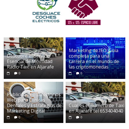
Marketing de IEO: Guía
Descubre el Servicio
completa para una
Esencial de Movilidad
carrera en el mundo de
Radio Taxi en Aljarafe
las criptomonedas
0
0
Publicidad en Directorios
Web para Clinicas
Dentales y Estrategias de
Cual es el numero de Taxi
Marketing Digital
en Aljarafe tel 653404040
0
0