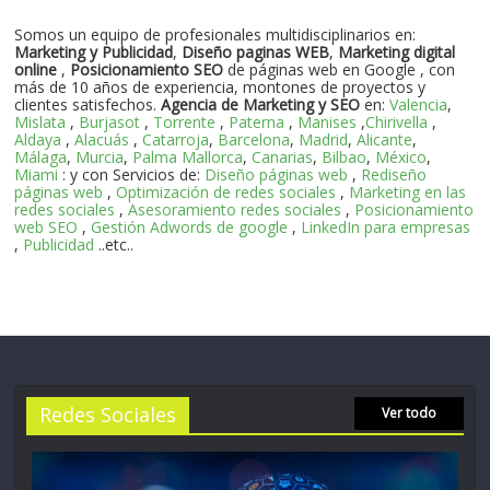
Somos un equipo de profesionales multidisciplinarios en:
Marketing y Publicidad
,
Diseño paginas WEB
,
Marketing digital
online
,
Posicionamiento SEO
de páginas web en Google , con
más de 10 años de experiencia, montones de proyectos y
clientes satisfechos.
Agencia de Marketing y SEO
en:
Valencia
,
Mislata
,
Burjasot
,
Torrente
,
Paterna
,
Manises
,
Chirivella
,
Aldaya
,
Alacuás
,
Catarroja
,
Barcelona
,
Madrid
,
Alicante
,
Málaga
,
Murcia
,
Palma Mallorca
,
Canarias
,
Bilbao
,
México
,
Miami
: y con Servicios de:
Diseño páginas web
,
Rediseño
páginas web
,
Optimización de redes sociales
,
Marketing en las
redes sociales
,
Asesoramiento redes sociales
,
Posicionamiento
web SEO
,
Gestión Adwords de google
,
LinkedIn para empresas
,
Publicidad
..etc..
Redes Sociales
Ver todo