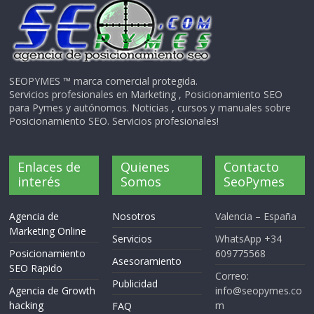
SEOPYMES ™ marca comercial protegida.
Servicios profesionales en Marketing , Posicionamiento SEO
para Pymes y autónomos. Noticias , cursos y manuales sobre
Posicionamiento SEO. Servicios profesionales!
Enlaces de
Quienes
Contacto
interés
Somos
SeoPymes
Agencia de
Nosotros
Valencia – España
Marketing Online
Servicios
WhatsApp +34
Posicionamiento
609775568
Asesoramiento
SEO Rapido
Correo:
Publicidad
Agencia de Growth
info@seopymes.co
hacking
m
FAQ