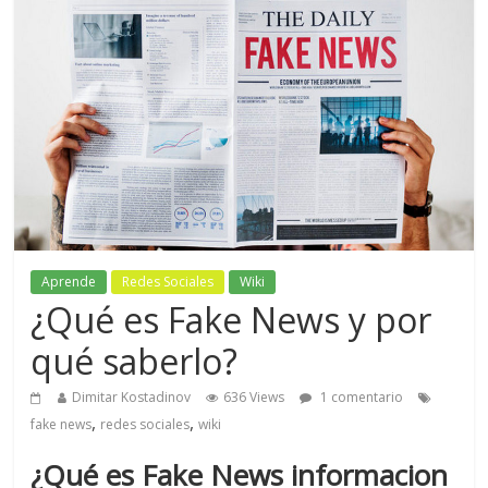
Aprende
Redes Sociales
Wiki
¿Qué es Fake News y por
qué saberlo?
Dimitar Kostadinov
636 Views
1 comentario
,
,
fake news
redes sociales
wiki
¿Qué es Fake News informacion