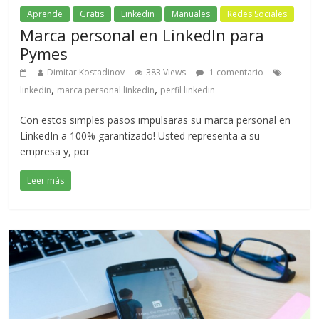
Aprende
Gratis
Linkedin
Manuales
Redes Sociales
Marca personal en LinkedIn para
Pymes
Dimitar Kostadinov
383 Views
1 comentario
,
,
linkedin
marca personal linkedin
perfil linkedin
Con estos simples pasos impulsaras su marca personal en
LinkedIn a 100% garantizado! Usted representa a su
empresa y, por
Leer más