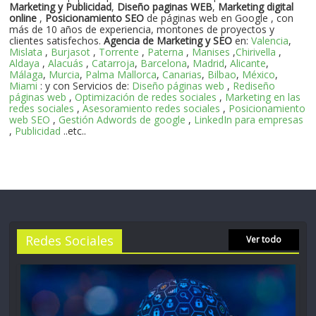
Marketing y Publicidad
,
Diseño paginas WEB
,
Marketing digital
online
,
Posicionamiento SEO
de páginas web en Google , con
más de 10 años de experiencia, montones de proyectos y
clientes satisfechos.
Agencia de Marketing y SEO
en:
Valencia
,
Mislata
,
Burjasot
,
Torrente
,
Paterna
,
Manises
,
Chirivella
,
Aldaya
,
Alacuás
,
Catarroja
,
Barcelona
,
Madrid
,
Alicante
,
Málaga
,
Murcia
,
Palma Mallorca
,
Canarias
,
Bilbao
,
México
,
Miami
: y con Servicios de:
Diseño páginas web
,
Rediseño
páginas web
,
Optimización de redes sociales
,
Marketing en las
redes sociales
,
Asesoramiento redes sociales
,
Posicionamiento
web SEO
,
Gestión Adwords de google
,
LinkedIn para empresas
,
Publicidad
..etc..
Redes Sociales
Ver todo