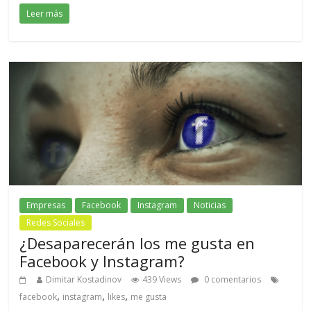
Leer más
Empresas
Facebook
Instagram
Noticias
Redes Sociales
¿Desaparecerán los me gusta en
Facebook y Instagram?
Dimitar Kostadinov
439 Views
0 comentarios
,
,
,
facebook
instagram
likes
me gusta