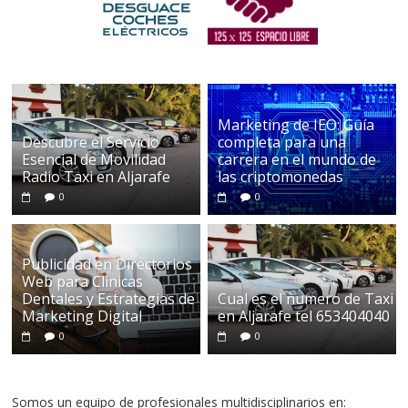
Marketing de IEO: Guía
Descubre el Servicio
completa para una
Esencial de Movilidad
carrera en el mundo de
Radio Taxi en Aljarafe
las criptomonedas
0
0
Publicidad en Directorios
Web para Clinicas
Dentales y Estrategias de
Cual es el numero de Taxi
Marketing Digital
en Aljarafe tel 653404040
0
0
Somos un equipo de profesionales multidisciplinarios en: