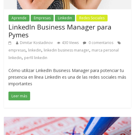
Aprende
Empresas
Linkedin
Redes Sociales
LinkedIn Business Manager para
Pymes
Dimitar Kostadinov
430 Views
0 comentarios
,
,
,
empresas
linkedin
linkedin business manager
marca personal
,
linkedin
perfil linkedin
Cómo utilizar LinkedIn Business Manager para potenciar tu
presencia en línea LinkedIn es una de las redes sociales más
importantes
Leer más