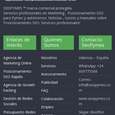
SEOPYMES ™ marca comercial protegida.
Servicios profesionales en Marketing , Posicionamiento SEO
para Pymes y autónomos. Noticias , cursos y manuales sobre
Posicionamiento SEO. Servicios profesionales!
Enlaces de
Quienes
Contacto
interés
Somos
SeoPymes
Agencia de
Nosotros
Valencia – España
Marketing Online
Servicios
WhatsApp +34
Posicionamiento
609775568
Asesoramiento
SEO Rapido
Correo:
Publicidad
Agencia de Growth
info@seopymes.co
hacking
m
FAQ
Gestión de Redes
www.seopymes.co
Colaboración
Sociales
m
Empleo
Presupuesto Redes
Skype: Beoffon