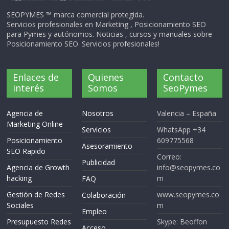
SEOPYMES ™ marca comercial protegida.
Servicios profesionales en Marketing , Posicionamiento SEO
para Pymes y autónomos. Noticias , cursos y manuales sobre
Posicionamiento SEO. Servicios profesionales!
Enlaces de
Quienes
Contacto
interés
Somos
SeoPymes
Agencia de
Nosotros
Valencia – España
Marketing Online
Servicios
WhatsApp +34
Posicionamiento
609775568
Asesoramiento
SEO Rapido
Correo:
Publicidad
Agencia de Growth
info@seopymes.co
hacking
m
FAQ
Gestión de Redes
www.seopymes.co
Colaboración
Sociales
m
Empleo
Presupuesto Redes
Skype: Beoffon
Acceso