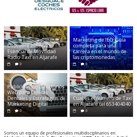
Marketing de IEO: Guía
Descubre el Servicio
completa para una
Esencial de Movilidad
carrera en el mundo de
Radio Taxi en Aljarafe
las criptomonedas
0
0
Publicidad en Directorios
Web para Clinicas
Dentales y Estrategias de
Cual es el numero de Taxi
Marketing Digital
en Aljarafe tel 653404040
0
0
Somos un equipo de profesionales multidisciplinarios en: