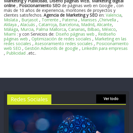
Marketing y Publicidad
,
Diseño paginas WEB
,
Marketing digital
online
,
Posicionamiento SEO
de páginas web en Google , con
más de 10 años de experiencia, montones de proyectos y
clientes satisfechos.
Agencia de Marketing y SEO
en:
Valencia
,
Mislata
,
Burjasot
,
Torrente
,
Paterna
,
Manises
,
Chirivella
,
Aldaya
,
Alacuás
,
Catarroja
,
Barcelona
,
Madrid
,
Alicante
,
Málaga
,
Murcia
,
Palma Mallorca
,
Canarias
,
Bilbao
,
México
,
Miami
: y con Servicios de:
Diseño páginas web
,
Rediseño
páginas web
,
Optimización de redes sociales
,
Marketing en las
redes sociales
,
Asesoramiento redes sociales
,
Posicionamiento
web SEO
,
Gestión Adwords de google
,
LinkedIn para empresas
,
Publicidad
..etc..
Redes Sociales
Ver todo