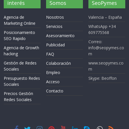
interés
Somos
SeoPymes
Agencia de
Nosotros
Valencia – España
Marketing Online
Servicios
WhatsApp +34
Posicionamiento
609775568
Asesoramiento
SEO Rapido
Correo:
Publicidad
Agencia de Growth
info@seopymes.co
hacking
m
FAQ
Gestión de Redes
www.seopymes.co
Colaboración
Sociales
m
Empleo
Presupuesto Redes
Skype: Beoffon
Acceso
Sociales
Contacto
Precios Gestión
Redes Sociales