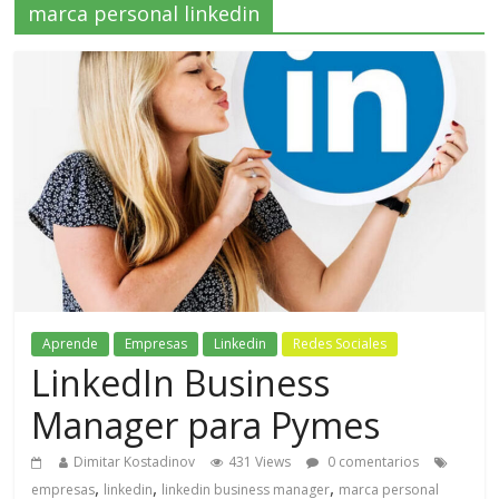
marca personal linkedin
Aprende
Empresas
Linkedin
Redes Sociales
LinkedIn Business
Manager para Pymes
Dimitar Kostadinov
431 Views
0 comentarios
,
,
,
empresas
linkedin
linkedin business manager
marca personal