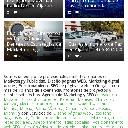
Esencial de Movilidad
carrera en el mundo de
Radio Taxi en Aljarafe
las criptomonedas
0
0
Publicidad en Directorios
Web para Clinicas
Dentales y Estrategias de
Cual es el numero de Taxi
Marketing Digital
en Aljarafe tel 653404040
0
0
Somos un equipo de profesionales multidisciplinarios en:
Marketing y Publicidad
,
Diseño paginas WEB
,
Marketing digital
online
,
Posicionamiento SEO
de páginas web en Google , con
más de 10 años de experiencia, montones de proyectos y
clientes satisfechos.
Agencia de Marketing y SEO
en:
Valencia
,
Mislata
,
Burjasot
,
Torrente
,
Paterna
,
Manises
,
Chirivella
,
Aldaya
,
Alacuás
,
Catarroja
,
Barcelona
,
Madrid
,
Alicante
,
Málaga
,
Murcia
,
Palma Mallorca
,
Canarias
,
Bilbao
,
México
,
Miami
: y con Servicios de:
Diseño páginas web
,
Rediseño
páginas web
,
Optimización de redes sociales
,
Marketing en las
redes sociales
,
Asesoramiento redes sociales
,
Posicionamiento
web SEO
,
Gestión Adwords de google
,
LinkedIn para empresas