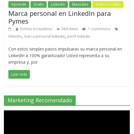
Aprende
Gratis
Linkedin
Manuales
Redes Sociales
Marca personal en LinkedIn para
Pymes
Dimitar Kostadinov
384 Views
1 comentario
,
,
linkedin
marca personal linkedin
perfil linkedin
Con estos simples pasos impulsaras su marca personal en
LinkedIn a 100% garantizado! Usted representa a su
empresa y, por
Leer más
Marketing Recomendado