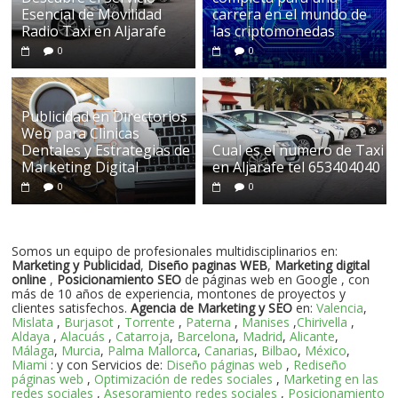
Esencial de Movilidad
carrera en el mundo de
Radio Taxi en Aljarafe
las criptomonedas
0
0
Publicidad en Directorios
Web para Clinicas
Dentales y Estrategias de
Cual es el numero de Taxi
Marketing Digital
en Aljarafe tel 653404040
0
0
Somos un equipo de profesionales multidisciplinarios en:
Marketing y Publicidad
,
Diseño paginas WEB
,
Marketing digital
online
,
Posicionamiento SEO
de páginas web en Google , con
más de 10 años de experiencia, montones de proyectos y
clientes satisfechos.
Agencia de Marketing y SEO
en:
Valencia
,
Mislata
,
Burjasot
,
Torrente
,
Paterna
,
Manises
,
Chirivella
,
Aldaya
,
Alacuás
,
Catarroja
,
Barcelona
,
Madrid
,
Alicante
,
Málaga
,
Murcia
,
Palma Mallorca
,
Canarias
,
Bilbao
,
México
,
Miami
: y con Servicios de:
Diseño páginas web
,
Rediseño
páginas web
,
Optimización de redes sociales
,
Marketing en las
redes sociales
,
Asesoramiento redes sociales
,
Posicionamiento