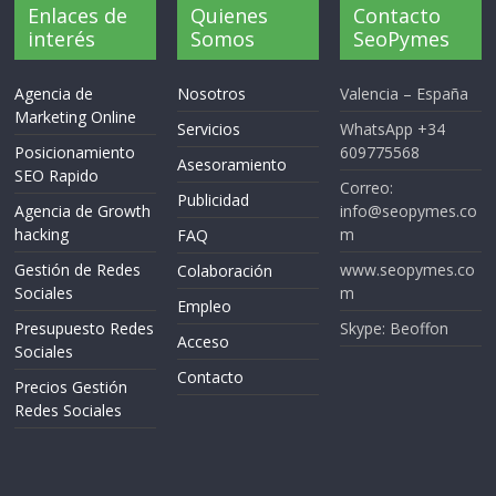
Enlaces de
Quienes
Contacto
interés
Somos
SeoPymes
Agencia de
Nosotros
Valencia – España
Marketing Online
Servicios
WhatsApp +34
Posicionamiento
609775568
Asesoramiento
SEO Rapido
Correo:
Publicidad
Agencia de Growth
info@seopymes.co
hacking
m
FAQ
Gestión de Redes
www.seopymes.co
Colaboración
Sociales
m
Empleo
Presupuesto Redes
Skype: Beoffon
Acceso
Sociales
Contacto
Precios Gestión
Redes Sociales