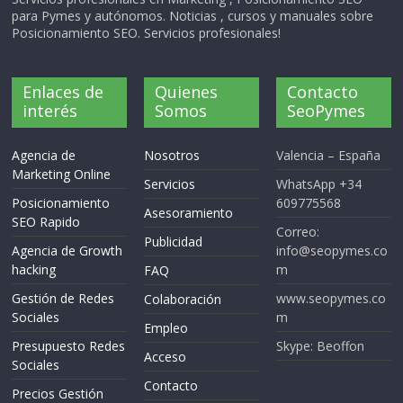
para Pymes y autónomos. Noticias , cursos y manuales sobre
Posicionamiento SEO. Servicios profesionales!
Enlaces de
Quienes
Contacto
interés
Somos
SeoPymes
Agencia de
Nosotros
Valencia – España
Marketing Online
Servicios
WhatsApp +34
Posicionamiento
609775568
Asesoramiento
SEO Rapido
Correo:
Publicidad
Agencia de Growth
info@seopymes.co
hacking
m
FAQ
Gestión de Redes
www.seopymes.co
Colaboración
Sociales
m
Empleo
Presupuesto Redes
Skype: Beoffon
Acceso
Sociales
Contacto
Precios Gestión