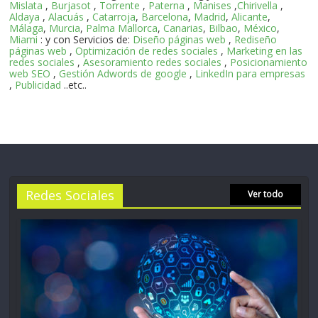
Mislata
,
Burjasot
,
Torrente
,
Paterna
,
Manises
,
Chirivella
,
Aldaya
,
Alacuás
,
Catarroja
,
Barcelona
,
Madrid
,
Alicante
,
Málaga
,
Murcia
,
Palma Mallorca
,
Canarias
,
Bilbao
,
México
,
Miami
: y con Servicios de:
Diseño páginas web
,
Rediseño
páginas web
,
Optimización de redes sociales
,
Marketing en las
redes sociales
,
Asesoramiento redes sociales
,
Posicionamiento
web SEO
,
Gestión Adwords de google
,
LinkedIn para empresas
,
Publicidad
..etc..
Redes Sociales
Ver todo