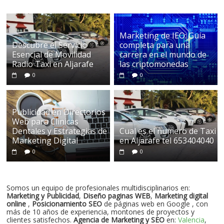
Marketing de IEO: Guía
Descubre el Servicio
completa para una
Esencial de Movilidad
carrera en el mundo de
Radio Taxi en Aljarafe
las criptomonedas
0
0
Publicidad en Directorios
Web para Clinicas
Dentales y Estrategias de
Cual es el numero de Taxi
Marketing Digital
en Aljarafe tel 653404040
0
0
Somos un equipo de profesionales multidisciplinarios en:
Marketing y Publicidad
,
Diseño paginas WEB
,
Marketing digital
online
,
Posicionamiento SEO
de páginas web en Google , con
más de 10 años de experiencia, montones de proyectos y
clientes satisfechos.
Agencia de Marketing y SEO
en:
Valencia
,