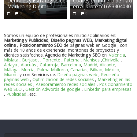
Dentales y Estrategias de
Cual es el numero de Taxi
Marketing Digital
en Aljarafe tel 653404040
0
0
Somos un equipo de profesionales multidisciplinarios en:
Marketing y Publicidad
,
Diseño paginas WEB
,
Marketing digital
online
,
Posicionamiento SEO
de páginas web en Google , con
más de 10 años de experiencia, montones de proyectos y
clientes satisfechos.
Agencia de Marketing y SEO
en:
Valencia
,
Mislata
,
Burjasot
,
Torrente
,
Paterna
,
Manises
,
Chirivella
,
Aldaya
,
Alacuás
,
Catarroja
,
Barcelona
,
Madrid
,
Alicante
,
Málaga
,
Murcia
,
Palma Mallorca
,
Canarias
,
Bilbao
,
México
,
Miami
: y con Servicios de:
Diseño páginas web
,
Rediseño
páginas web
,
Optimización de redes sociales
,
Marketing en las
redes sociales
,
Asesoramiento redes sociales
,
Posicionamiento
web SEO
,
Gestión Adwords de google
,
LinkedIn para empresas
,
Publicidad
..etc..