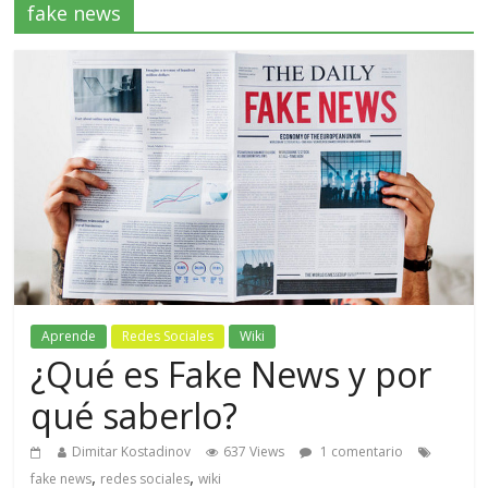
fake news
Aprende
Redes Sociales
Wiki
¿Qué es Fake News y por
qué saberlo?
Dimitar Kostadinov
637 Views
1 comentario
,
,
fake news
redes sociales
wiki