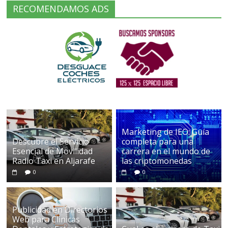
RECOMENDAMOS ADS
Marketing de IEO: Guía
Descubre el Servicio
completa para una
Esencial de Movilidad
carrera en el mundo de
Radio Taxi en Aljarafe
las criptomonedas
0
0
Publicidad en Directorios
Web para Clinicas