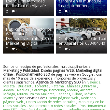
Esencial de Movilidad
carrera en el mundo de
Radio Taxi en Aljarafe
las criptomonedas
0
0
Publicidad en Directorios
Web para Clinicas
Dentales y Estrategias de
Cual es el numero de Taxi
Marketing Digital
en Aljarafe tel 653404040
0
0
Somos un equipo de profesionales multidisciplinarios en:
Marketing y Publicidad
,
Diseño paginas WEB
,
Marketing digital
online
,
Posicionamiento SEO
de páginas web en Google , con
más de 10 años de experiencia, montones de proyectos y
clientes satisfechos.
Agencia de Marketing y SEO
en:
Valencia
,
Mislata
,
Burjasot
,
Torrente
,
Paterna
,
Manises
,
Chirivella
,
Aldaya
,
Alacuás
,
Catarroja
,
Barcelona
,
Madrid
,
Alicante
,
Málaga
,
Murcia
,
Palma Mallorca
,
Canarias
,
Bilbao
,
México
,
Miami
: y con Servicios de:
Diseño páginas web
,
Rediseño
páginas web
,
Optimización de redes sociales
,
Marketing en las
redes sociales
,
Asesoramiento redes sociales
,
Posicionamiento
web SEO
,
Gestión Adwords de google
,
LinkedIn para empresas