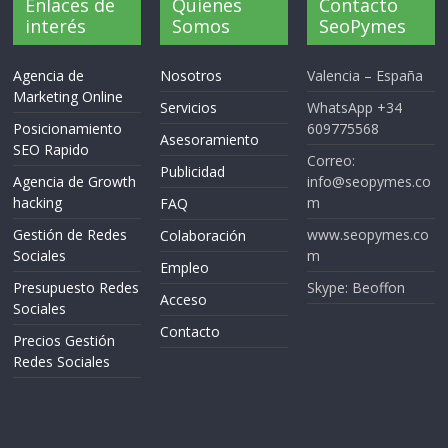
Enlaces de
Quienes
Contacto
interés
Somos
SeoPymes
Agencia de
Nosotros
Valencia – España
Marketing Online
Servicios
WhatsApp +34
Posicionamiento
609775568
Asesoramiento
SEO Rapido
Correo:
Publicidad
Agencia de Growth
info@seopymes.co
hacking
m
FAQ
Gestión de Redes
www.seopymes.co
Colaboración
Sociales
m
Empleo
Presupuesto Redes
Skype: Beoffon
Acceso
Sociales
Contacto
Precios Gestión
Redes Sociales