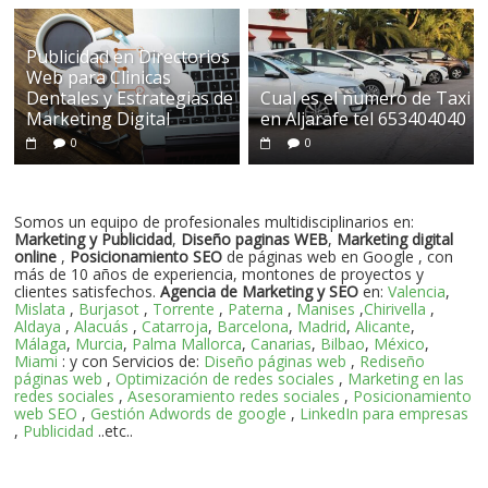
Publicidad en Directorios
Web para Clinicas
Dentales y Estrategias de
Cual es el numero de Taxi
Marketing Digital
en Aljarafe tel 653404040
0
0
Somos un equipo de profesionales multidisciplinarios en:
Marketing y Publicidad
,
Diseño paginas WEB
,
Marketing digital
online
,
Posicionamiento SEO
de páginas web en Google , con
más de 10 años de experiencia, montones de proyectos y
clientes satisfechos.
Agencia de Marketing y SEO
en:
Valencia
,
Mislata
,
Burjasot
,
Torrente
,
Paterna
,
Manises
,
Chirivella
,
Aldaya
,
Alacuás
,
Catarroja
,
Barcelona
,
Madrid
,
Alicante
,
Málaga
,
Murcia
,
Palma Mallorca
,
Canarias
,
Bilbao
,
México
,
Miami
: y con Servicios de:
Diseño páginas web
,
Rediseño
páginas web
,
Optimización de redes sociales
,
Marketing en las
redes sociales
,
Asesoramiento redes sociales
,
Posicionamiento
web SEO
,
Gestión Adwords de google
,
LinkedIn para empresas
,
Publicidad
..etc..