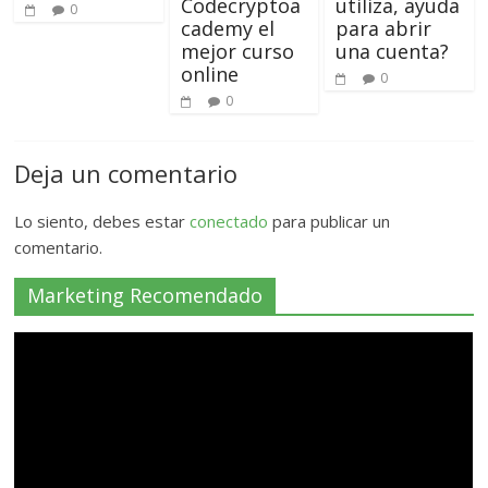
Codecryptoa
utiliza, ayuda
0
cademy el
para abrir
mejor curso
una cuenta?
online
0
0
Deja un comentario
Lo siento, debes estar
conectado
para publicar un
comentario.
Marketing Recomendado