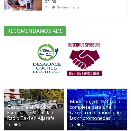
online
No Comments
RECOMENDAMOS ADS
Marketing de IEO: Guía
Descubre el Servicio
completa para una
Esencial de Movilidad
carrera en el mundo de
Radio Taxi en Aljarafe
las criptomonedas
0
0