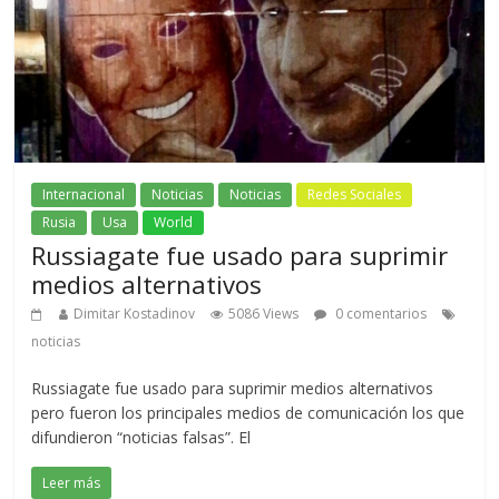
Internacional
Noticias
Noticias
Redes Sociales
Rusia
Usa
World
Russiagate fue usado para suprimir
medios alternativos
Dimitar Kostadinov
5086 Views
0 comentarios
noticias
Russiagate fue usado para suprimir medios alternativos
pero fueron los principales medios de comunicación los que
difundieron “noticias falsas”. El
Leer más