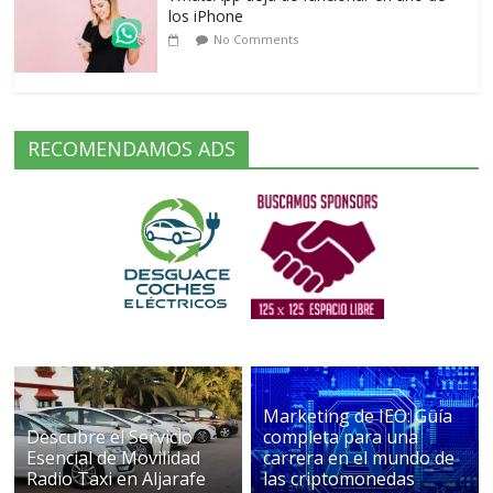
los iPhone
No Comments
RECOMENDAMOS ADS
Marketing de IEO: Guía
Descubre el Servicio
completa para una
Esencial de Movilidad
carrera en el mundo de
Radio Taxi en Aljarafe
las criptomonedas