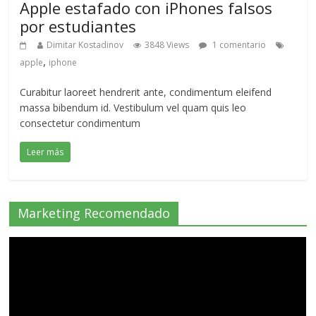
Apple estafado con iPhones falsos
por estudiantes
Dimitar Kostadinov
3848 Views
1 comentario
,
apple
iphone
Curabitur laoreet hendrerit ante, condimentum eleifend
massa bibendum id. Vestibulum vel quam quis leo
consectetur condimentum
Leer más
Marketing Recomendado