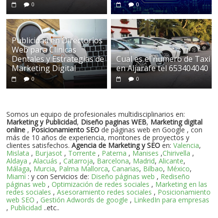
0
0
Publicidad en Directorios
Web para Clinicas
Dentales y Estrategias de
Cual es el numero de Taxi
Marketing Digital
en Aljarafe tel 653404040
0
0
Somos un equipo de profesionales multidisciplinarios en:
Marketing y Publicidad
,
Diseño paginas WEB
,
Marketing digital
online
,
Posicionamiento SEO
de páginas web en Google , con
más de 10 años de experiencia, montones de proyectos y
clientes satisfechos.
Agencia de Marketing y SEO
en:
Valencia
,
Mislata
,
Burjasot
,
Torrente
,
Paterna
,
Manises
,
Chirivella
,
Aldaya
,
Alacuás
,
Catarroja
,
Barcelona
,
Madrid
,
Alicante
,
Málaga
,
Murcia
,
Palma Mallorca
,
Canarias
,
Bilbao
,
México
,
Miami
: y con Servicios de:
Diseño páginas web
,
Rediseño
páginas web
,
Optimización de redes sociales
,
Marketing en las
redes sociales
,
Asesoramiento redes sociales
,
Posicionamiento
web SEO
,
Gestión Adwords de google
,
LinkedIn para empresas
,
Publicidad
..etc..