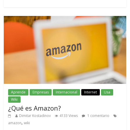
Aprende
Empresas
Internacional
Internet
Usa
Wiki
¿Qué es Amazon?
Dimitar Kostadinov
4133 Views
1 comentario
,
amazon
wiki