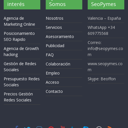
interés
Somos
SeoPymes
Agencia de
Nosotros
Valencia – España
Marketing Online
Servicios
WhatsApp +34
Posicionamiento
609775568
Asesoramiento
SEO Rapido
Correo:
Publicidad
Agencia de Growth
info@seopymes.co
hacking
m
FAQ
Gestión de Redes
www.seopymes.co
Colaboración
Sociales
m
Empleo
Presupuesto Redes
Skype: Beoffon
Acceso
Sociales
Contacto
Precios Gestión
Redes Sociales