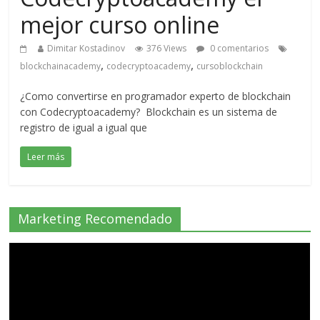
mejor curso online
Dimitar Kostadinov
376 Views
0 comentarios
,
,
blockchainacademy
codecryptoacademy
cursoblockchain
¿Como convertirse en programador experto de blockchain
con Codecryptoacademy? Blockchain es un sistema de
registro de igual a igual que
Leer más
Marketing Recomendado