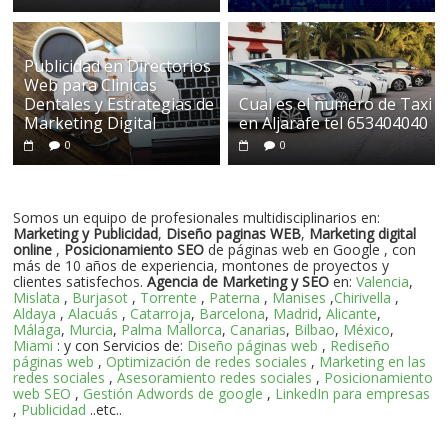
Publicidad en Directorios
Web para Clinicas
Dentales y Estrategias de
Cual es el numero de Taxi
Marketing Digital
en Aljarafe tel 653404040
0
0
Somos un equipo de profesionales multidisciplinarios en:
Marketing y Publicidad
,
Diseño paginas WEB
,
Marketing digital
online
,
Posicionamiento SEO
de páginas web en Google , con
más de 10 años de experiencia, montones de proyectos y
clientes satisfechos.
Agencia de Marketing y SEO
en:
Valencia
,
Mislata
,
Burjasot
,
Torrente
,
Paterna
,
Manises
,
Chirivella
,
Aldaya
,
Alacuás
,
Catarroja
,
Barcelona
,
Madrid
,
Alicante
,
Málaga
,
Murcia
,
Palma Mallorca
,
Canarias
,
Bilbao
,
México
,
Miami
: y con Servicios de:
Diseño páginas web
,
Rediseño
páginas web
,
Optimización de redes sociales
,
Marketing en las
redes sociales
,
Asesoramiento redes sociales
,
Posicionamiento
web SEO
,
Gestión Adwords de google
,
LinkedIn para empresas
,
Publicidad
..etc..