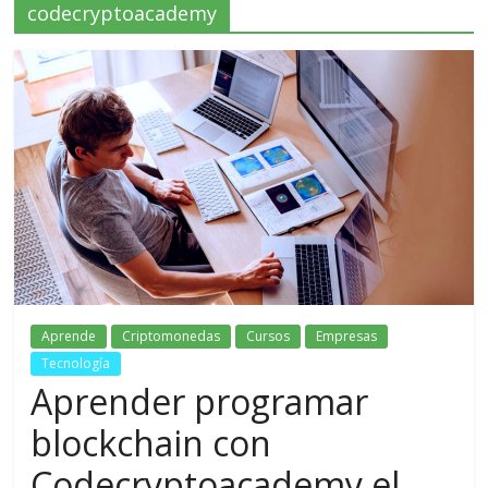
codecryptoacademy
Aprende
Criptomonedas
Cursos
Empresas
Tecnología
Aprender programar
blockchain con
Codecryptoacademy el