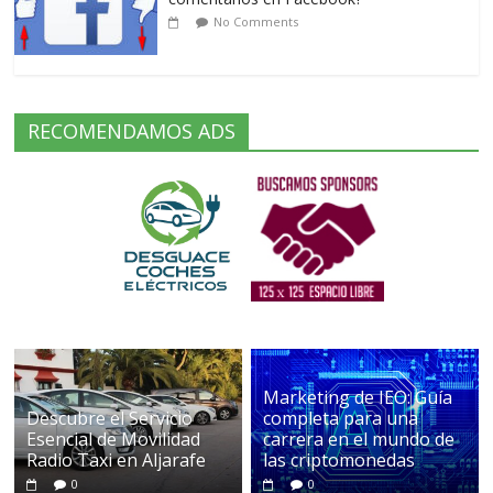
No Comments
RECOMENDAMOS ADS
Marketing de IEO: Guía
Descubre el Servicio
completa para una
Esencial de Movilidad
carrera en el mundo de
Radio Taxi en Aljarafe
las criptomonedas
0
0