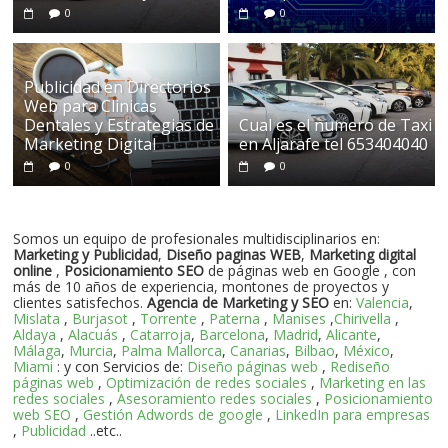
0
0
Publicidad en Directorios
Web para Clinicas
Dentales y Estrategias de
Cual es el numero de Taxi
Marketing Digital
en Aljarafe tel 653404040
0
0
Somos un equipo de profesionales multidisciplinarios en:
Marketing y Publicidad
,
Diseño paginas WEB
,
Marketing digital
online
,
Posicionamiento SEO
de páginas web en Google , con
más de 10 años de experiencia, montones de proyectos y
clientes satisfechos.
Agencia de Marketing y SEO
en:
Valencia
,
Mislata
,
Burjasot
,
Torrente
,
Paterna
,
Manises
,
Chirivella
,
Aldaya
,
Alacuás
,
Catarroja
,
Barcelona
,
Madrid
,
Alicante
,
Málaga
,
Murcia
,
Palma Mallorca
,
Canarias
,
Bilbao
,
México
,
Miami
: y con Servicios de:
Diseño páginas web
,
Rediseño
páginas web
,
Optimización de redes sociales
,
Marketing en las
redes sociales
,
Asesoramiento redes sociales
,
Posicionamiento
web SEO
,
Gestión Adwords de google
,
LinkedIn para empresas
,
Publicidad
..etc..