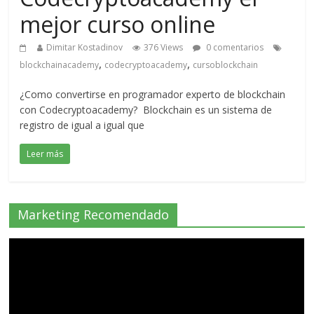
mejor curso online
Dimitar Kostadinov
376 Views
0 comentarios
,
,
blockchainacademy
codecryptoacademy
cursoblockchain
¿Como convertirse en programador experto de blockchain
con Codecryptoacademy? Blockchain es un sistema de
registro de igual a igual que
Leer más
Marketing Recomendado