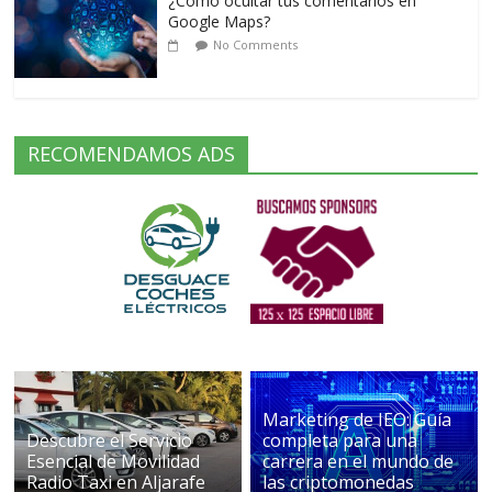
¿Cómo ocultar tus comentarios en
Google Maps?
No Comments
RECOMENDAMOS ADS
Marketing de IEO: Guía
Descubre el Servicio
completa para una
Esencial de Movilidad
carrera en el mundo de
Radio Taxi en Aljarafe
las criptomonedas