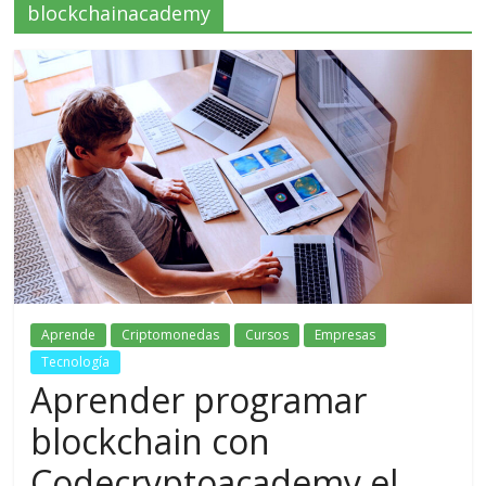
blockchainacademy
Aprende
Criptomonedas
Cursos
Empresas
Tecnología
Aprender programar
blockchain con
Codecryptoacademy el