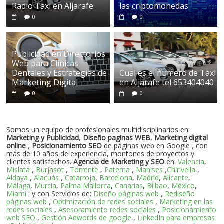
Radio Taxi en Aljarafe
las criptomonedas
0
0
Publicidad en Directorios
Web para Clinicas
Dentales y Estrategias de
Cual es el numero de Taxi
Marketing Digital
en Aljarafe tel 653404040
0
0
Somos un equipo de profesionales multidisciplinarios en:
Marketing y Publicidad
,
Diseño paginas WEB
,
Marketing digital
online
,
Posicionamiento SEO
de páginas web en Google , con
más de 10 años de experiencia, montones de proyectos y
clientes satisfechos.
Agencia de Marketing y SEO
en:
Valencia
,
Mislata
,
Burjasot
,
Torrente
,
Paterna
,
Manises
,
Chirivella
,
Aldaya
,
Alacuás
,
Catarroja
,
Barcelona
,
Madrid
,
Alicante
,
Málaga
,
Murcia
,
Palma Mallorca
,
Canarias
,
Bilbao
,
México
,
Miami
: y con Servicios de:
Diseño páginas web
,
Rediseño
páginas web
,
Optimización de redes sociales
,
Marketing en las
redes sociales
,
Asesoramiento redes sociales
,
Posicionamiento
web SEO
,
Gestión Adwords de google
,
LinkedIn para empresas