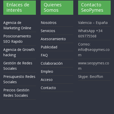
Enlaces de
Quienes
Contacto
interés
Somos
SeoPymes
Agencia de
Nosotros
Valencia – España
Marketing Online
Servicios
WhatsApp +34
Posicionamiento
609775568
Asesoramiento
SEO Rapido
Correo:
Publicidad
Agencia de Growth
info@seopymes.co
hacking
m
FAQ
Gestión de Redes
www.seopymes.co
Colaboración
Sociales
m
Empleo
Presupuesto Redes
Skype: Beoffon
Acceso
Sociales
Contacto
Precios Gestión
Redes Sociales