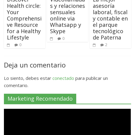
Health circle:
s y relaciones
asesoría
Your
sensuales
laboral, fiscal
Comprehensi
online via
y contable en
ve Resource
Whatsapp y
el parque
for a Healthy
Skype
tecnológico
Lifestyle
de Paterna
0
0
2
Deja un comentario
Lo siento, debes estar
conectado
para publicar un
comentario.
Marketing Recomendado