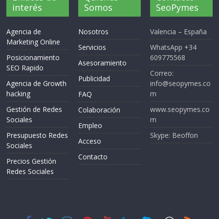
interés
Somos
SeoPymes
Agencia de
Nosotros
Valencia – España
Marketing Online
Servicios
WhatsApp +34
Posicionamiento
609775568
Asesoramiento
SEO Rapido
Correo:
Publicidad
Agencia de Growth
info@seopymes.co
hacking
m
FAQ
Gestión de Redes
www.seopymes.co
Colaboración
Sociales
m
Empleo
Presupuesto Redes
Skype: Beoffon
Acceso
Sociales
Contacto
Precios Gestión
Redes Sociales