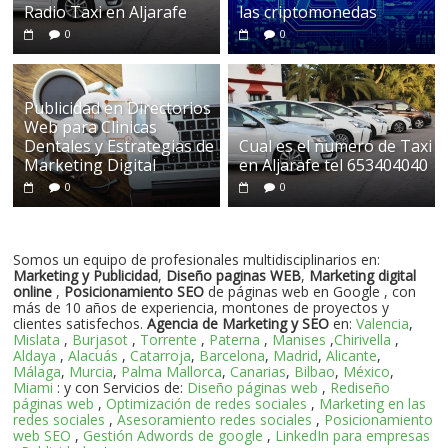
Radio Taxi en Aljarafe
las criptomonedas
0
0
Publicidad en Directorios
Web para Clinicas
Dentales y Estrategias de
Cual es el numero de Taxi
Marketing Digital
en Aljarafe tel 653404040
0
0
Somos un equipo de profesionales multidisciplinarios en:
Marketing y Publicidad
,
Diseño paginas WEB
,
Marketing digital
online
,
Posicionamiento SEO
de páginas web en Google , con
más de 10 años de experiencia, montones de proyectos y
clientes satisfechos.
Agencia de Marketing y SEO
en:
Valencia
,
Mislata
,
Burjasot
,
Torrente
,
Paterna
,
Manises
,
Chirivella
,
Aldaya
,
Alacuás
,
Catarroja
,
Barcelona
,
Madrid
,
Alicante
,
Málaga
,
Murcia
,
Palma Mallorca
,
Canarias
,
Bilbao
,
México
,
Miami
: y con Servicios de:
Diseño páginas web
,
Rediseño
páginas web
,
Optimización de redes sociales
,
Marketing en las
redes sociales
,
Asesoramiento redes sociales
,
Posicionamiento
web SEO
,
Gestión Adwords de google
,
LinkedIn para empresas