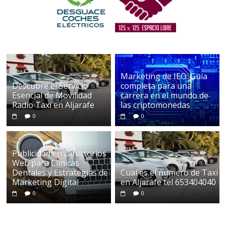
Marketing de IEO: Guía
Descubre el Servicio
completa para una
Esencial de Movilidad
carrera en el mundo de
Radio Taxi en Aljarafe
las criptomonedas
0
0
Publicidad en Directorios
Web para Clinicas
Dentales y Estrategias de
Cual es el numero de Taxi
Marketing Digital
en Aljarafe tel 653404040
0
0