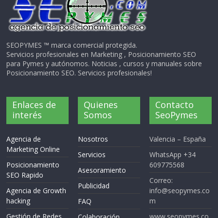
SEOPYMES ™ marca comercial protegida.
Servicios profesionales en Marketing , Posicionamiento SEO
para Pymes y autónomos. Noticias , cursos y manuales sobre
Posicionamiento SEO. Servicios profesionales!
Enlaces de
Quienes
Contacto
interés
Somos
SeoPymes
Agencia de
Nosotros
Valencia – España
Marketing Online
Servicios
WhatsApp +34
Posicionamiento
609775568
Asesoramiento
SEO Rapido
Correo:
Publicidad
Agencia de Growth
info@seopymes.co
hacking
m
FAQ
Gestión de Redes
www.seopymes.co
Colaboración