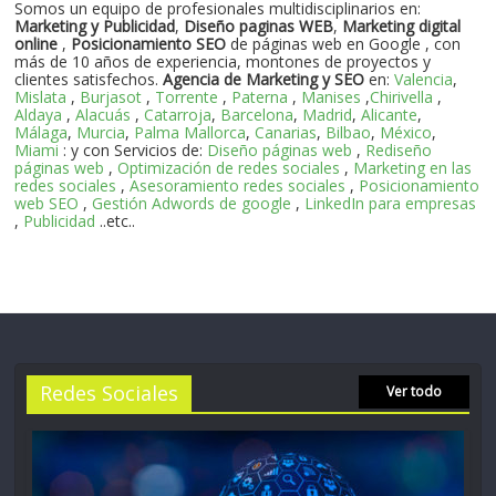
Somos un equipo de profesionales multidisciplinarios en:
Marketing y Publicidad
,
Diseño paginas WEB
,
Marketing digital
online
,
Posicionamiento SEO
de páginas web en Google , con
más de 10 años de experiencia, montones de proyectos y
clientes satisfechos.
Agencia de Marketing y SEO
en:
Valencia
,
Mislata
,
Burjasot
,
Torrente
,
Paterna
,
Manises
,
Chirivella
,
Aldaya
,
Alacuás
,
Catarroja
,
Barcelona
,
Madrid
,
Alicante
,
Málaga
,
Murcia
,
Palma Mallorca
,
Canarias
,
Bilbao
,
México
,
Miami
: y con Servicios de:
Diseño páginas web
,
Rediseño
páginas web
,
Optimización de redes sociales
,
Marketing en las
redes sociales
,
Asesoramiento redes sociales
,
Posicionamiento
web SEO
,
Gestión Adwords de google
,
LinkedIn para empresas
,
Publicidad
..etc..
Redes Sociales
Ver todo