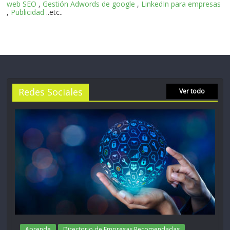
web SEO
,
Gestión Adwords de google
,
LinkedIn para empresas
,
Publicidad
..etc..
Redes Sociales
Ver todo
Aprende
Directorio de Empresas Recomendadas