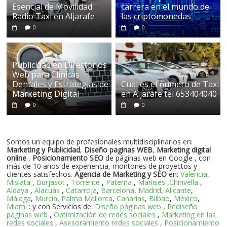
Esencial de Movilidad
carrera en el mundo de
Radio Taxi en Aljarafe
las criptomonedas
0
0
Publicidad en Directorios
Web para Clinicas
Dentales y Estrategias de
Cual es el numero de Taxi
Marketing Digital
en Aljarafe tel 653404040
0
0
Somos un equipo de profesionales multidisciplinarios en:
Marketing y Publicidad
,
Diseño paginas WEB
,
Marketing digital
online
,
Posicionamiento SEO
de páginas web en Google , con
más de 10 años de experiencia, montones de proyectos y
clientes satisfechos.
Agencia de Marketing y SEO
en:
Valencia
,
Mislata
,
Burjasot
,
Torrente
,
Paterna
,
Manises
,
Chirivella
,
Aldaya
,
Alacuás
,
Catarroja
,
Barcelona
,
Madrid
,
Alicante
,
Málaga
,
Murcia
,
Palma Mallorca
,
Canarias
,
Bilbao
,
México
,
Miami
: y con Servicios de:
Diseño páginas web
,
Rediseño
páginas web
,
Optimización de redes sociales
,
Marketing en las
redes sociales
,
Asesoramiento redes sociales
,
Posicionamiento