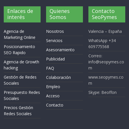
Enlaces de
Quienes
Contacto
interés
Somos
SeoPymes
Agencia de
Nosotros
Valencia – España
Marketing Online
Servicios
WhatsApp +34
Posicionamiento
609775568
Asesoramiento
SEO Rapido
Correo:
Publicidad
Agencia de Growth
info@seopymes.co
hacking
m
FAQ
Gestión de Redes
www.seopymes.co
Colaboración
Sociales
m
Empleo
Presupuesto Redes
Skype: Beoffon
Acceso
Sociales
Contacto
Precios Gestión
Redes Sociales