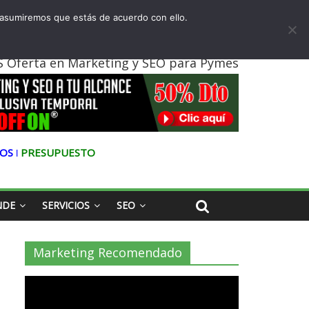
as
 asumiremos que estás de acuerdo con ello.
tal
 Oferta en Marketing y SEO para Pymes
OS ǀ
PRESUPUESTO
NDE
SERVICIOS
SEO
Marketing Recomendado