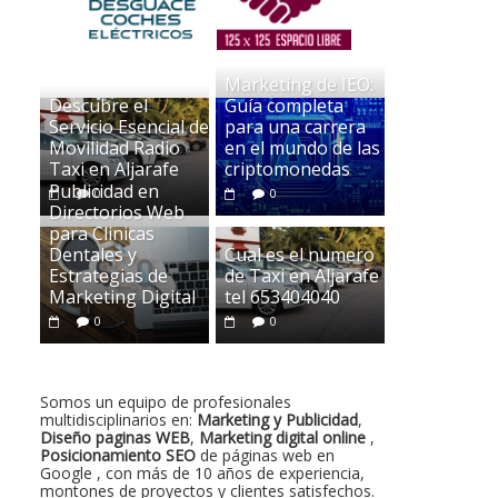
Marketing de IEO:
Descubre el
Guía completa
Servicio Esencial de
para una carrera
Movilidad Radio
en el mundo de las
Taxi en Aljarafe
criptomonedas
Publicidad en
0
0
Directorios Web
para Clinicas
Dentales y
Cual es el numero
Estrategias de
de Taxi en Aljarafe
Marketing Digital
tel 653404040
0
0
Somos un equipo de profesionales
multidisciplinarios en:
Marketing y Publicidad
,
Diseño paginas WEB
,
Marketing digital online
,
Posicionamiento SEO
de páginas web en
Google , con más de 10 años de experiencia,
montones de proyectos y clientes satisfechos.