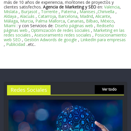
más de 10 años de experiencia, montones de proyectos y
clientes satisfechos.
Agencia de Marketing y SEO
en:
Valencia
,
Mislata
,
Burjasot
,
Torrente
,
Paterna
,
Manises
,
Chirivella
,
Aldaya
,
Alacuás
,
Catarroja
,
Barcelona
,
Madrid
,
Alicante
,
Málaga
,
Murcia
,
Palma Mallorca
,
Canarias
,
Bilbao
,
México
,
Miami
: y con Servicios de:
Diseño páginas web
,
Rediseño
páginas web
,
Optimización de redes sociales
,
Marketing en las
redes sociales
,
Asesoramiento redes sociales
,
Posicionamiento
web SEO
,
Gestión Adwords de google
,
LinkedIn para empresas
,
Publicidad
..etc..
Redes Sociales
Ver todo