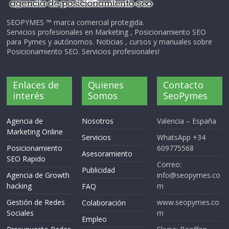
SEOPYMES ™ marca comercial protegida.
Servicios profesionales en Marketing , Posicionamiento SEO
para Pymes y autónomos. Noticias , cursos y manuales sobre
Posicionamiento SEO. Servicios profesionales!
Enlaces de
Quienes
Contacto
interés
Somos
SeoPymes
Agencia de
Nosotros
Valencia – España
Marketing Online
Servicios
WhatsApp +34
Posicionamiento
609775568
Asesoramiento
SEO Rapido
Correo:
Publicidad
Agencia de Growth
info@seopymes.co
hacking
m
FAQ
Gestión de Redes
www.seopymes.co
Colaboración
Sociales
m
Empleo