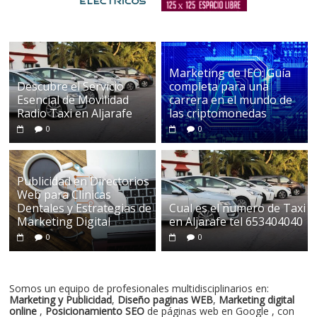
Marketing de IEO: Guía
Descubre el Servicio
completa para una
Esencial de Movilidad
carrera en el mundo de
Radio Taxi en Aljarafe
las criptomonedas
0
0
Publicidad en Directorios
Web para Clinicas
Dentales y Estrategias de
Cual es el numero de Taxi
Marketing Digital
en Aljarafe tel 653404040
0
0
Somos un equipo de profesionales multidisciplinarios en:
Marketing y Publicidad
,
Diseño paginas WEB
,
Marketing digital
online
,
Posicionamiento SEO
de páginas web en Google , con