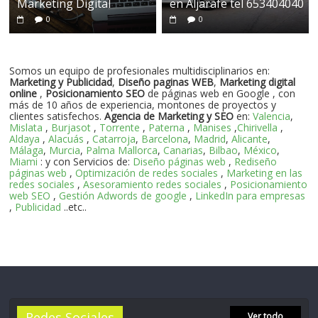
Marketing Digital
en Aljarafe tel 653404040
0
0
Somos un equipo de profesionales multidisciplinarios en:
Marketing y Publicidad
,
Diseño paginas WEB
,
Marketing digital
online
,
Posicionamiento SEO
de páginas web en Google , con
más de 10 años de experiencia, montones de proyectos y
clientes satisfechos.
Agencia de Marketing y SEO
en:
Valencia
,
Mislata
,
Burjasot
,
Torrente
,
Paterna
,
Manises
,
Chirivella
,
Aldaya
,
Alacuás
,
Catarroja
,
Barcelona
,
Madrid
,
Alicante
,
Málaga
,
Murcia
,
Palma Mallorca
,
Canarias
,
Bilbao
,
México
,
Miami
: y con Servicios de:
Diseño páginas web
,
Rediseño
páginas web
,
Optimización de redes sociales
,
Marketing en las
redes sociales
,
Asesoramiento redes sociales
,
Posicionamiento
web SEO
,
Gestión Adwords de google
,
LinkedIn para empresas
,
Publicidad
..etc..
Redes Sociales
Ver todo