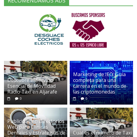
RECOMENDAMOS ADS
Marketing de IEO: Guía
Descubre el Servicio
completa para una
Esencial de Movilidad
carrera en el mundo de
Radio Taxi en Aljarafe
las criptomonedas
0
0
Publicidad en Directorios
Web para Clinicas
Dentales y Estrategias de
Cual es el numero de Taxi