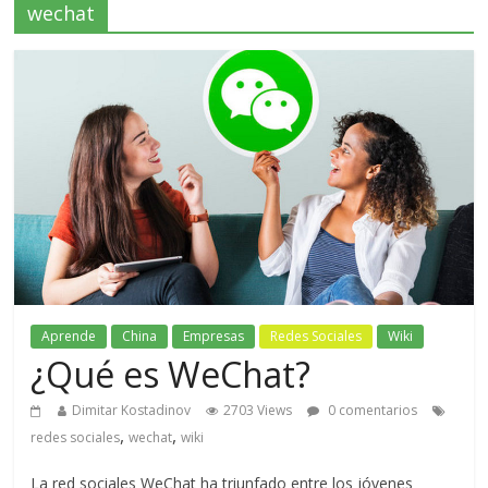
wechat
Aprende
China
Empresas
Redes Sociales
Wiki
¿Qué es WeChat?
Dimitar Kostadinov
2703 Views
0 comentarios
,
,
redes sociales
wechat
wiki
La red sociales WeChat ha triunfado entre los jóvenes