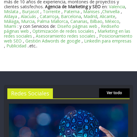
más de 10 años de experiencia, montones de proyectos y
clientes satisfechos.
Agencia de Marketing y SEO
en:
Valencia
,
Mislata
,
Burjasot
,
Torrente
,
Paterna
,
Manises
,
Chirivella
,
Aldaya
,
Alacuás
,
Catarroja
,
Barcelona
,
Madrid
,
Alicante
,
Málaga
,
Murcia
,
Palma Mallorca
,
Canarias
,
Bilbao
,
México
,
Miami
: y con Servicios de:
Diseño páginas web
,
Rediseño
páginas web
,
Optimización de redes sociales
,
Marketing en las
redes sociales
,
Asesoramiento redes sociales
,
Posicionamiento
web SEO
,
Gestión Adwords de google
,
LinkedIn para empresas
,
Publicidad
..etc..
Redes Sociales
Ver todo