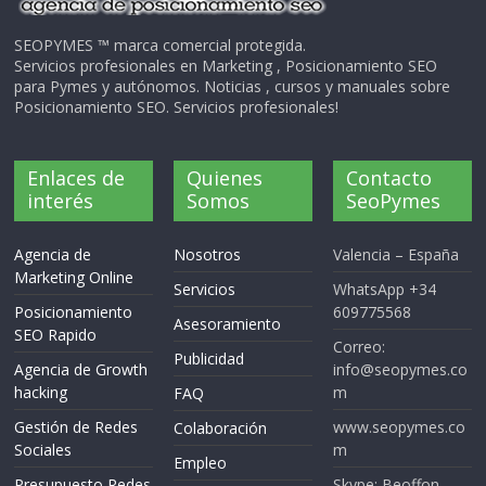
SEOPYMES ™ marca comercial protegida.
Servicios profesionales en Marketing , Posicionamiento SEO
para Pymes y autónomos. Noticias , cursos y manuales sobre
Posicionamiento SEO. Servicios profesionales!
Enlaces de
Quienes
Contacto
interés
Somos
SeoPymes
Agencia de
Nosotros
Valencia – España
Marketing Online
Servicios
WhatsApp +34
Posicionamiento
609775568
Asesoramiento
SEO Rapido
Correo:
Publicidad
Agencia de Growth
info@seopymes.co
hacking
m
FAQ
Gestión de Redes
www.seopymes.co
Colaboración
Sociales
m
Empleo
Presupuesto Redes
Skype: Beoffon