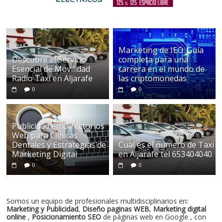
Marketing de IEO: Guía
Descubre el Servicio
completa para una
Esencial de Movilidad
carrera en el mundo de
Radio Taxi en Aljarafe
las criptomonedas
0
0
Publicidad en Directorios
Web para Clinicas
Dentales y Estrategias de
Cual es el numero de Taxi
Marketing Digital
en Aljarafe tel 653404040
0
0
Somos un equipo de profesionales multidisciplinarios en:
Marketing y Publicidad
,
Diseño paginas WEB
,
Marketing digital
online
,
Posicionamiento SEO
de páginas web en Google , con