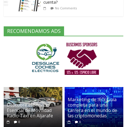
cuenta?
No Comments
RECOMENDAMOS ADS
Marketing de IEO: Guía
Descubre el Servicio
completa para una
Esencial de Movilidad
carrera en el mundo de
Radio Taxi en Aljarafe
las criptomonedas
0
0