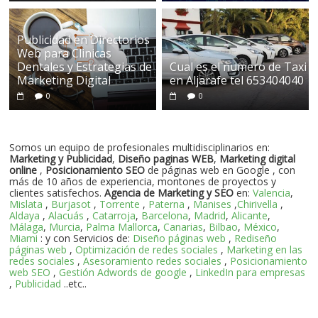
Publicidad en Directorios
Web para Clinicas
Dentales y Estrategias de
Cual es el numero de Taxi
Marketing Digital
en Aljarafe tel 653404040
0
0
Somos un equipo de profesionales multidisciplinarios en:
Marketing y Publicidad
,
Diseño paginas WEB
,
Marketing digital
online
,
Posicionamiento SEO
de páginas web en Google , con
más de 10 años de experiencia, montones de proyectos y
clientes satisfechos.
Agencia de Marketing y SEO
en:
Valencia
,
Mislata
,
Burjasot
,
Torrente
,
Paterna
,
Manises
,
Chirivella
,
Aldaya
,
Alacuás
,
Catarroja
,
Barcelona
,
Madrid
,
Alicante
,
Málaga
,
Murcia
,
Palma Mallorca
,
Canarias
,
Bilbao
,
México
,
Miami
: y con Servicios de:
Diseño páginas web
,
Rediseño
páginas web
,
Optimización de redes sociales
,
Marketing en las
redes sociales
,
Asesoramiento redes sociales
,
Posicionamiento
web SEO
,
Gestión Adwords de google
,
LinkedIn para empresas
,
Publicidad
..etc..