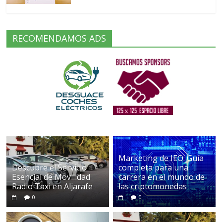
RECOMENDAMOS ADS
Marketing de IEO: Guía
Descubre el Servicio
completa para una
Esencial de Movilidad
carrera en el mundo de
Radio Taxi en Aljarafe
las criptomonedas
0
0