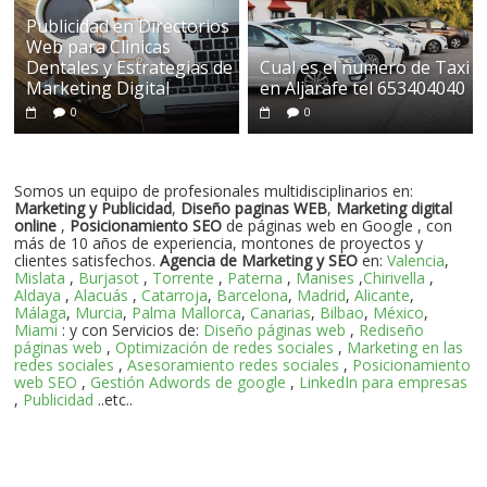
Publicidad en Directorios
Web para Clinicas
Dentales y Estrategias de
Cual es el numero de Taxi
Marketing Digital
en Aljarafe tel 653404040
0
0
Somos un equipo de profesionales multidisciplinarios en:
Marketing y Publicidad
,
Diseño paginas WEB
,
Marketing digital
online
,
Posicionamiento SEO
de páginas web en Google , con
más de 10 años de experiencia, montones de proyectos y
clientes satisfechos.
Agencia de Marketing y SEO
en:
Valencia
,
Mislata
,
Burjasot
,
Torrente
,
Paterna
,
Manises
,
Chirivella
,
Aldaya
,
Alacuás
,
Catarroja
,
Barcelona
,
Madrid
,
Alicante
,
Málaga
,
Murcia
,
Palma Mallorca
,
Canarias
,
Bilbao
,
México
,
Miami
: y con Servicios de:
Diseño páginas web
,
Rediseño
páginas web
,
Optimización de redes sociales
,
Marketing en las
redes sociales
,
Asesoramiento redes sociales
,
Posicionamiento
web SEO
,
Gestión Adwords de google
,
LinkedIn para empresas
,
Publicidad
..etc..